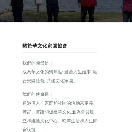
關於華文化家園協會
我們的願景是：
成為華文化的聚焦點: 涵蓋人生始末, 融
合美國社會, 共建文化家園。
我們的使命是：
通過個人、家庭和社區的活動來定義、
豐富、實踐和促進華文化,並為會員建
立和維護文化中心、晚年生活和人生歸
宿設施