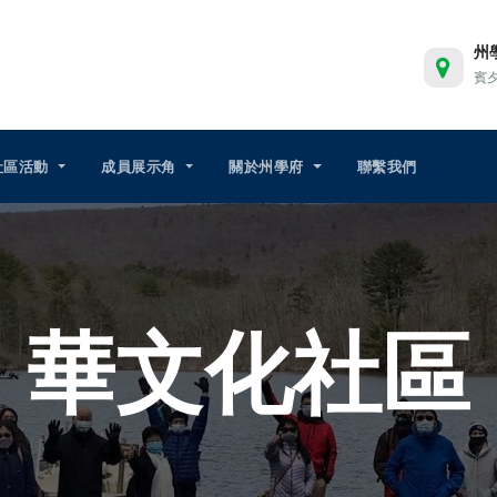
州
賓
社區活動
成員展示角
關於州學府
聯繫我們
華文化社區