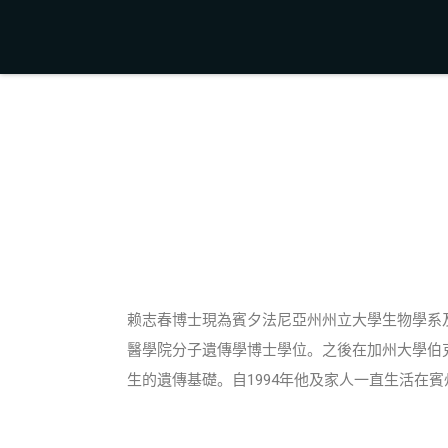
赖志春博士現為賓夕法尼亞州州立大學生物學系
醫學院分子遺傳學博士學位。之後在加州大學伯
生的遺傳基礎。自
1994
年他及家人一直生活在賓