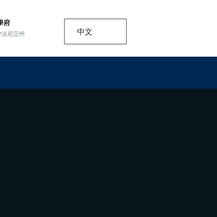
學府
中文
夕法尼亞州