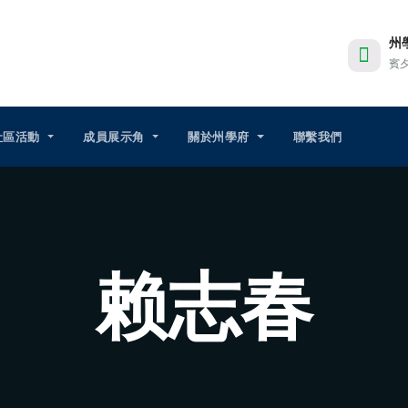
州
賓
社區活動
成員展示角
關於州學府
聯繫我們
赖志春