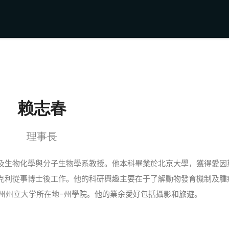
赖志春
理事長
及生物化學與分子生物學系教授。他本科畢業於北京大學，獲得愛因
克利從事博士後工作。他的科研興趣主要在于了解動物發育機制及腫
州州立大学所在地
–
州學院。他的業余愛好包括攝影和旅遊。