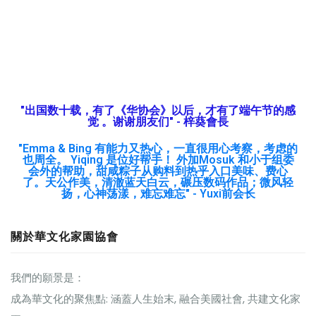
"出国数十载，有了《华协会》以后，才有了端午节的感
觉 。谢谢朋友们" - 梓葵會長
"Emma & Bing 有能力又热心，一直很用心考察，考虑的
也周全。 Yiqing 是位好帮手！ 外加Mosuk 和小于组委
会外的帮助，甜咸粽子从购料到热乎入口美味、费心
了。天公作美，清澈蓝天白云，碾压数码作品；微风轻
扬，心神荡漾，难忘难忘" - Yuxi前会长
關於華文化家園協會
我們的願景是：
成為華文化的聚焦點: 涵蓋人生始末, 融合美國社會, 共建文化家