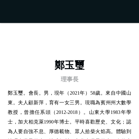
鄭玉璽
理事長
鄭玉璽。會長。男，現年（2021年）58歲。來自中國山
東。夫人顧新萍，育有一女三男。現職為賓州州大數學
教授，曾擔任系頭（2012-2018）。山東大學1983年學
士，加大柏克萊1990年博士。平時喜歡歷史、文化；認
為人要自強不息、厚德載物、眾人拾柴火焰高。體驗到